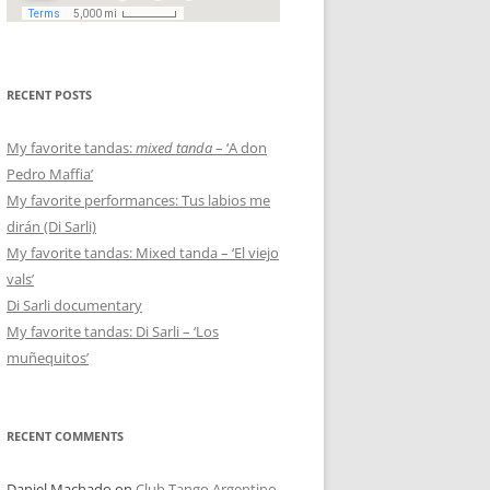
RECENT POSTS
My favorite tandas:
mixed tanda
– ‘A don
Pedro Maffia’
My favorite performances: Tus labios me
dirán (Di Sarli)
My favorite tandas: Mixed tanda – ‘El viejo
vals’
Di Sarli documentary
My favorite tandas: Di Sarli – ‘Los
muñequitos’
RECENT COMMENTS
Daniel Machado
on
Club Tango Argentino