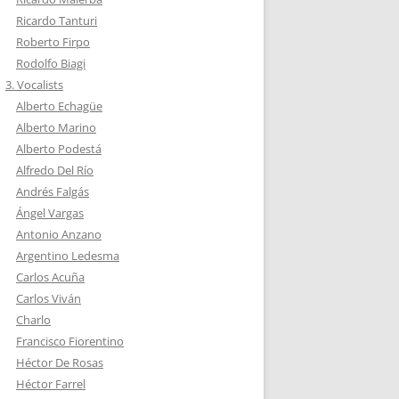
Ricardo Tanturi
Roberto Firpo
Rodolfo Biagi
3. Vocalists
Alberto Echagüe
Alberto Marino
Alberto Podestá
Alfredo Del Río
Andrés Falgás
Ángel Vargas
Antonio Anzano
Argentino Ledesma
Carlos Acuña
Carlos Viván
Charlo
Francisco Fiorentino
Héctor De Rosas
Héctor Farrel