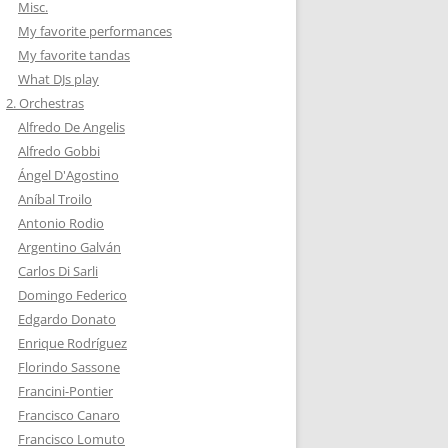
Misc.
My favorite performances
My favorite tandas
What DJs play
2. Orchestras
Alfredo De Angelis
Alfredo Gobbi
Ángel D'Agostino
Aníbal Troilo
Antonio Rodio
Argentino Galván
Carlos Di Sarli
Domingo Federico
Edgardo Donato
Enrique Rodríguez
Florindo Sassone
Francini-Pontier
Francisco Canaro
Francisco Lomuto