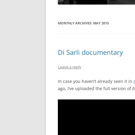
MONTHLY ARCHIVES:
MAY 2015
Di Sarli documentary
Leave a reply
In case you haven’t already seen it in
ago, I’ve uploaded the full version of
E