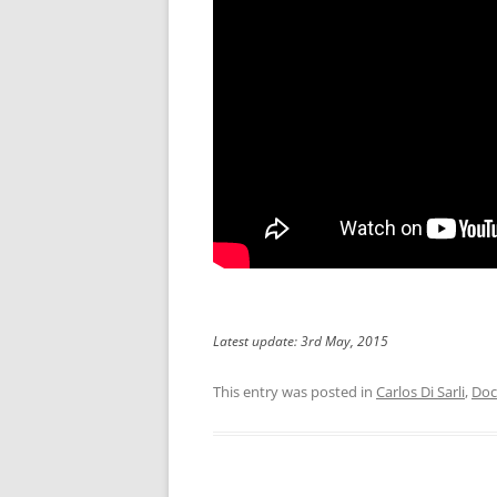
Latest update: 3rd May, 2015
This entry was posted in
Carlos Di Sarli
,
Doc