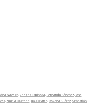
TROILO EN RCA VICTOR
ARGENTINA
adna Naveira
,
Carlitos Espinoza
,
Fernando Sánchez
,
José
nces
,
Noelia Hurtado
,
Raúl Iriarte
,
Roxana Suárez
,
Sebastián