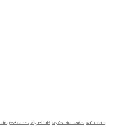
MUSIC HALL
OBRA COMPLETA EN RCA
OTHER CDS
PICHUCO
RCA VICTOR 100 AÑOS
RELIQUIAS
SENTIR EL TANGO
SERIE DE ORO
SERIE DE ORO (SELASCO)
SIGLO DEL TANGO ARGENTINO
SOLO TANGO
ncini
,
José Dames
,
Miguel Caló
,
My favorite tandas
,
Raúl Iriarte