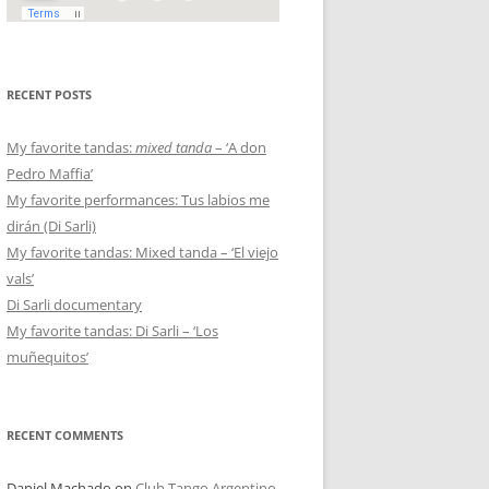
RECENT POSTS
My favorite tandas:
mixed tanda
– ‘A don
Pedro Maffia’
My favorite performances: Tus labios me
dirán (Di Sarli)
My favorite tandas: Mixed tanda – ‘El viejo
vals’
Di Sarli documentary
My favorite tandas: Di Sarli – ‘Los
muñequitos’
RECENT COMMENTS
Daniel Machado
on
Club Tango Argentino