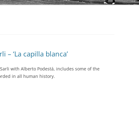
AUDIO PARK
BAILANDO TANGO
BEST ARGENTINE TANGO 100
BLUE MOON
li – ‘La capilla blanca’
BUENOS AIRES TANGO CLUB
COLECCIÓN REVISTA
 Sarli with Alberto Podestá, includes some of the
CLUB DE TANGO
OBRAS COMPLETAS DE OSVALDO
rded in all human history.
PUGLIESE
CLUB TANGO ARGENTINO (CTA)
SERIE AUTORES
COLECCIÓN 78 RPM
SERIE COLECCIONISTAS
DIEGON
SERIE COMPOSITORES
DISCO LATINA
SERIE DE DISTRIBUCIÓN PROPIA
EDICIONES PROPIAS (EURO