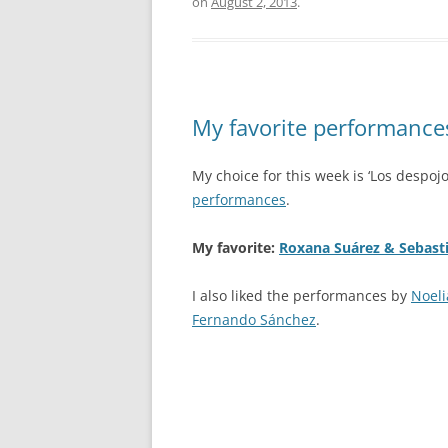
on
August 2, 2013
.
My favorite performances
My choice for this week is ‘Los despojo
performances
.
My favorite:
Roxana Suárez & Sebast
I also liked the performances by
Noeli
Fernando Sánchez
.