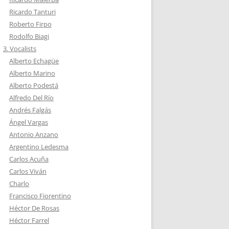
Ricardo Tanturi
Roberto Firpo
Rodolfo Biagi
3. Vocalists
Alberto Echagüe
Alberto Marino
Alberto Podestá
Alfredo Del Río
Andrés Falgás
Ángel Vargas
Antonio Anzano
Argentino Ledesma
Carlos Acuña
Carlos Viván
Charlo
Francisco Fiorentino
Héctor De Rosas
Héctor Farrel