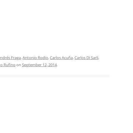
INOLVIDABLES RCA
LA ANTOLOGÍA DEL TANGO
ARGENTINO
LA FIESTA DEL 40
LANTOWER
LAS 1001 NOCHES DEL TANGO
ndrés Fraga
,
Antonio Rodio
,
Carlos Acuña
,
Carlos Di Sarli
,
o Rufino
on
September 12, 2014
.
LOS CLÁSICOS ARGENTINOS
LOS CLÁSICOS ARGENTINOS:
GRANDES POETAS DEL TANGO
MAGENTA
MASTERS OF TANGO
MELOPEA