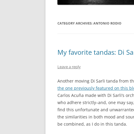
CATEGORY ARCHIVES:
ANTONIO RODIO
My favorite tandas: Di Sar
Leave a reply
Another moving Di Sarli tanda from th
the one previously featured on this bl
Carlos Acuña made with Di Sarli’s orch
who adhere strictly–and, one may say, 
find this unfortunate and unwarranted
the similarities in both mood and soun
be combined, as I do in this tanda.