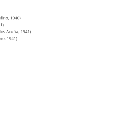
RECORDS)
SERIE JAZZ
EL ARTE DEL BANDONEÓN
SERIE ORQUESTAS
fino, 1940)
1)
EL BANDONEÓN
SERIE ORQUESTAS OLVIDADAS
los Acuña, 1941)
no, 1941)
EL REY DEL COMPÁS
SERIE PARA BAILE
EL TANGO: PASIÓN Y EMOCIÓN
SERIE TEMÁTICA
ESTE ES EL TANGO PORTEÑO
FM TANGO
FROM ARGENTINA TO THE WORLD
GRAN HISTORIA DEL TANGO
ARGENTINO
HARLEQUIN