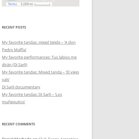
RECENT POSTS
My favorite tandas:
mixed tanda
– ‘A don
Pedro Maffia’
My favorite performances: Tus labios me
dirán (Di Sarli)
My favorite tandas: Mixed tanda – ‘El viejo
vals’
Di Sarli documentary
My favorite tandas: Di Sarli – ‘Los
muñequitos’
RECENT COMMENTS
Daniel Machado
on
Club Tango Argentino