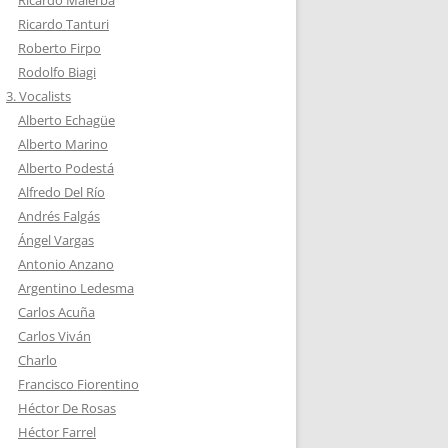
Ricardo Tanturi
Roberto Firpo
Rodolfo Biagi
3. Vocalists
Alberto Echagüe
Alberto Marino
Alberto Podestá
Alfredo Del Río
Andrés Falgás
Ángel Vargas
Antonio Anzano
Argentino Ledesma
Carlos Acuña
Carlos Viván
Charlo
Francisco Fiorentino
Héctor De Rosas
Héctor Farrel