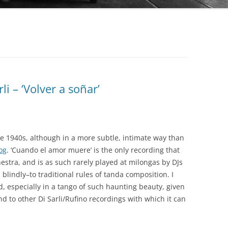
AUDIO PARK
BAILANDO TANGO
BEST ARGENTINE TANGO 100
BLUE MOON
li – ‘Volver a soñar’
BUENOS AIRES TANGO CLUB
COLECCIÓN REVISTA
CLUB DE TANGO
OBRAS COMPLETAS DE OSVALDO
PUGLIESE
e 1940s, although in a more subtle, intimate way than
CLUB TANGO ARGENTINO (CTA)
og
. ‘Cuando el amor muere’ is the only recording that
SERIE AUTORES
estra, and is as such rarely played at milongas by DJs
COLECCIÓN 78 RPM
blindly–to traditional rules of tanda composition. I
SERIE COLECCIONISTAS
DIEGON
, especially in a tango of such haunting beauty, given
SERIE COMPOSITORES
d to other Di Sarli/Rufino recordings with which it can
DISCO LATINA
SERIE DE DISTRIBUCIÓN PROPIA
EDICIONES PROPIAS (EURO