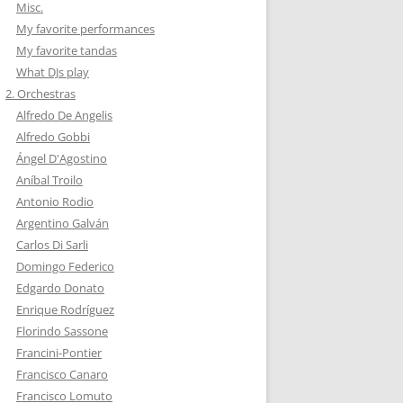
Misc.
My favorite performances
My favorite tandas
What DJs play
2. Orchestras
Alfredo De Angelis
Alfredo Gobbi
Ángel D'Agostino
Aníbal Troilo
Antonio Rodio
Argentino Galván
Carlos Di Sarli
Domingo Federico
Edgardo Donato
Enrique Rodríguez
Florindo Sassone
Francini-Pontier
Francisco Canaro
Francisco Lomuto