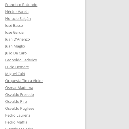
Francisco Rotundo
Héctor Varela
Horacio Salgán
José Basso
José García
Juan D'Arienzo
Juan Maglio
Julio De Caro
Leopoldo Federico
Lucio Demare
Miguel Caló
Orquesta Típica Victor
Osmar Maderna
Osvaldo Fresedo
Osvaldo Piro
Osvaldo Pugliese
Pedro Laurenz
Pedro Maffia
Ricardo Malerba