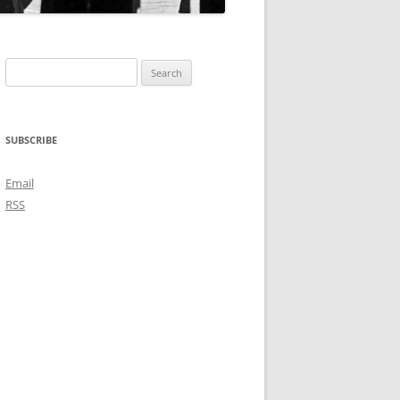
Search
for:
SUBSCRIBE
Email
RSS