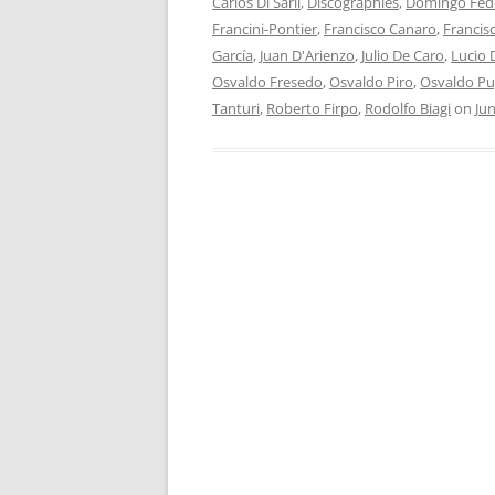
Carlos Di Sarli
,
Discographies
,
Domingo Fed
Francini-Pontier
,
Francisco Canaro
,
Francis
García
,
Juan D'Arienzo
,
Julio De Caro
,
Lucio
Osvaldo Fresedo
,
Osvaldo Piro
,
Osvaldo Pu
Tanturi
,
Roberto Firpo
,
Rodolfo Biagi
on
Jun