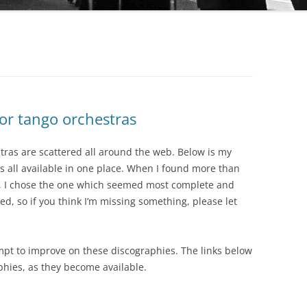
AUDIO PARK
BAILANDO TANGO
BEST ARGENTINE TANGO 100
BLUE MOON
or tango orchestras
BUENOS AIRES TANGO CLUB
COLECCIÓN REVISTA
tras are scattered all around the web. Below is my
CLUB DE TANGO
OBRAS COMPLETAS DE OSVALDO
s all available in one place. When I found more than
PUGLIESE
a, I chose the one which seemed most complete and
CLUB TANGO ARGENTINO (CTA)
ted, so if you think I’m missing something, please let
SERIE AUTORES
COLECCIÓN 78 RPM
SERIE COLECCIONISTAS
DIEGON
mpt to improve on these discographies. The links below
SERIE COMPOSITORES
phies, as they become available.
DISCO LATINA
SERIE DE DISTRIBUCIÓN PROPIA
EDICIONES PROPIAS (EURO