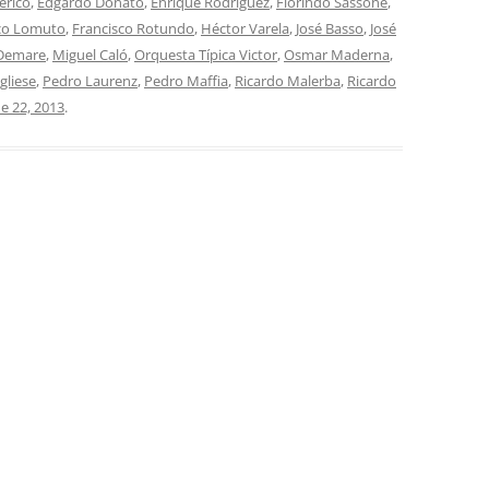
erico
,
Edgardo Donato
,
Enrique Rodríguez
,
Florindo Sassone
,
MUSIC HALL
co Lomuto
,
Francisco Rotundo
,
Héctor Varela
,
José Basso
,
José
 Demare
,
Miguel Caló
,
Orquesta Típica Victor
,
Osmar Maderna
,
OBRA COMPLETA EN RCA
gliese
,
Pedro Laurenz
,
Pedro Maffia
,
Ricardo Malerba
,
Ricardo
OTHER CDS
e 22, 2013
.
PICHUCO
RCA VICTOR 100 AÑOS
RELIQUIAS
SENTIR EL TANGO
SERIE DE ORO
SERIE DE ORO (SELASCO)
SIGLO DEL TANGO ARGENTINO
SOLO TANGO