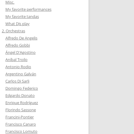
Misc.
My favorite performances
My favorite tandas
What DJs play
2. Orchestras
Alfredo De Angelis
Alfredo Gobbi
Ángel D'Agostino
Aníbal Troilo
Antonio Rodio
Argentino Galván
Carlos Di Sarli
Domingo Federico
Edgardo Donato
Enrique Rodríguez
Florindo Sassone
Francini-Pontier
Francisco Canaro
Francisco Lomuto