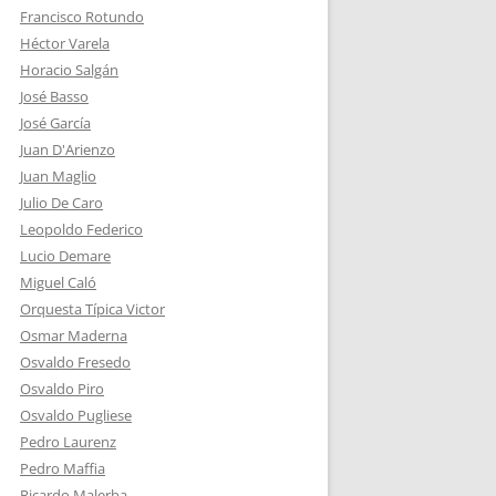
Francisco Rotundo
Héctor Varela
Horacio Salgán
José Basso
José García
Juan D'Arienzo
Juan Maglio
Julio De Caro
Leopoldo Federico
Lucio Demare
Miguel Caló
Orquesta Típica Victor
Osmar Maderna
Osvaldo Fresedo
Osvaldo Piro
Osvaldo Pugliese
Pedro Laurenz
Pedro Maffia
Ricardo Malerba