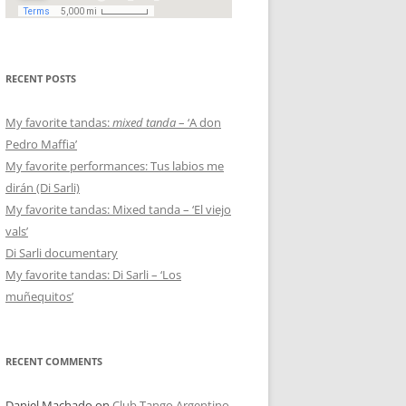
RECENT POSTS
My favorite tandas:
mixed tanda
– ‘A don
Pedro Maffia’
My favorite performances: Tus labios me
dirán (Di Sarli)
My favorite tandas: Mixed tanda – ‘El viejo
vals’
Di Sarli documentary
My favorite tandas: Di Sarli – ‘Los
muñequitos’
RECENT COMMENTS
Daniel Machado
on
Club Tango Argentino