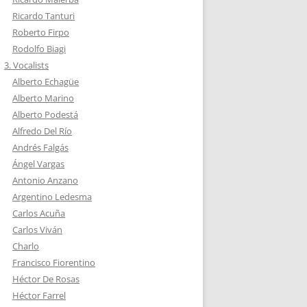
Ricardo Tanturi
Roberto Firpo
Rodolfo Biagi
3. Vocalists
Alberto Echagüe
Alberto Marino
Alberto Podestá
Alfredo Del Río
Andrés Falgás
Ángel Vargas
Antonio Anzano
Argentino Ledesma
Carlos Acuña
Carlos Viván
Charlo
Francisco Fiorentino
Héctor De Rosas
Héctor Farrel