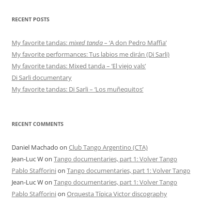
RECENT POSTS
My favorite tandas:
mixed tanda
– ‘A don Pedro Maffia’
My favorite performances: Tus labios me dirán (Di Sarli)
My favorite tandas: Mixed tanda – ‘El viejo vals’
Di Sarli documentary
My favorite tandas: Di Sarli – ‘Los muñequitos’
RECENT COMMENTS
Daniel Machado
on
Club Tango Argentino (CTA)
Jean-Luc W
on
Tango documentaries, part 1: Volver Tango
Pablo Stafforini
on
Tango documentaries, part 1: Volver Tango
Jean-Luc W
on
Tango documentaries, part 1: Volver Tango
Pablo Stafforini
on
Orquesta Típica Victor discography