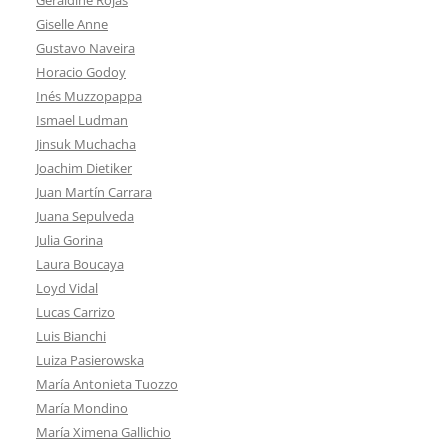
Giselle Anne
Gustavo Naveira
Horacio Godoy
Inés Muzzopappa
Ismael Ludman
Jinsuk Muchacha
Joachim Dietiker
Juan Martín Carrara
Juana Sepulveda
Julia Gorina
Laura Boucaya
Loyd Vidal
Lucas Carrizo
Luis Bianchi
Luiza Pasierowska
María Antonieta Tuozzo
María Mondino
María Ximena Gallichio