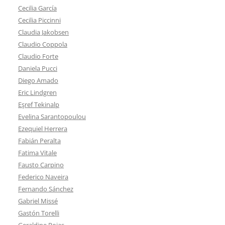
Cecilia García
Cecilia Piccinni
Claudia Jakobsen
Claudio Coppola
Claudio Forte
Daniela Pucci
Diego Amado
Eric Lindgren
Eşref Tekinalp
Evelina Sarantopoulou
Ezequiel Herrera
Fabián Peralta
Fatima Vitale
Fausto Carpino
Federico Naveira
Fernando Sánchez
Gabriel Missé
Gastón Torelli
Geraldine Rojas