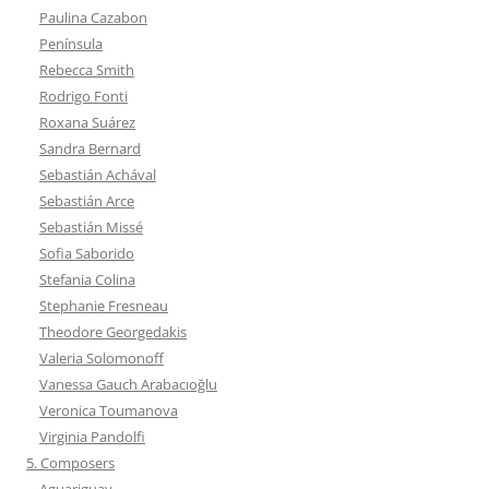
Paulina Cazabon
Península
Rebecca Smith
Rodrigo Fonti
Roxana Suárez
Sandra Bernard
Sebastián Achával
Sebastián Arce
Sebastián Missé
Sofia Saborido
Stefania Colina
Stephanie Fresneau
Theodore Georgedakis
Valeria Solomonoff
Vanessa Gauch Arabacıoğlu
Veronica Toumanova
Virginia Pandolfi
5. Composers
Aguariguay