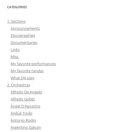
CATEGORIES
1. Sections
Announcements
Discographies
Documentaries
Links
Misc.
My favorite performances
My favorite tandas
What DJs play
2. Orchestras
Alfredo De Angelis
Alfredo Gobbi
Ángel D'Agostino
Aníbal Troilo
Antonio Rodio
Argentino Galván