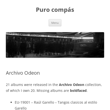
Puro compás
Skip
Menu
to
content
Archivo Odeon
21 albums were released in the
Archivo Odeon
collection,
of which I own 20. Missing albums are
boldfaced
.
EU-19001 – Raúl Garello – Tangos clasicos al estilo
Garello