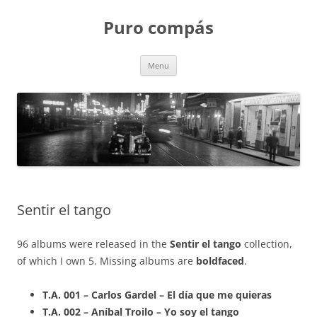
Puro compás
Skip
Menu
to
content
Sentir el tango
96 albums were released in the
Sentir el tango
collection,
of which I own 5. Missing albums are
boldfaced
.
T.A. 001 – Carlos Gardel – El día que me quieras
T.A. 002 – Aníbal Troilo – Yo soy el tango