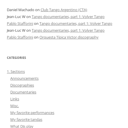
Daniel Machado
on
Club Tango Argentino (CTA)
Jean-Luc W
on
Tango documentaries, part 1: Volver Tango
Pablo Stafforini
on
Tango documentaries, part 1: Volver Tango
Jean-Luc W
on
Tango documentaries, part 1: Volver Tango
Pablo Stafforini
on
Orquesta Típica Victor discography
CATEGORIES
1. Sections
Announcements
Discographies
Documentaries
Links
Misc.
My favorite performances
My favorite tandas
What DJs play