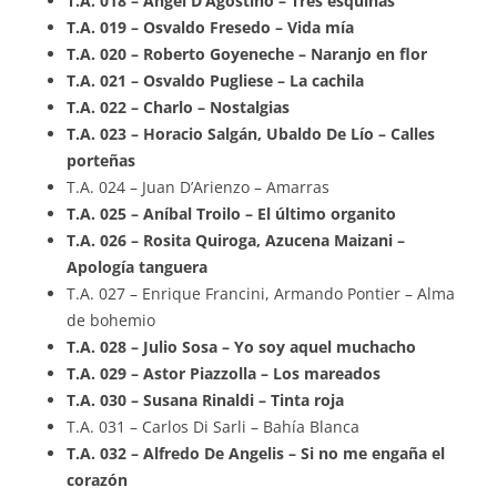
T.A. 018 – Ángel D’Agostino – Tres esquinas
T.A. 019 – Osvaldo Fresedo – Vida mía
T.A. 020 – Roberto Goyeneche – Naranjo en flor
T.A. 021 – Osvaldo Pugliese – La cachila
T.A. 022 – Charlo – Nostalgias
T.A. 023 – Horacio Salgán, Ubaldo De Lío – Calles
porteñas
T.A. 024 – Juan D’Arienzo – Amarras
T.A. 025 – Aníbal Troilo – El último organito
T.A. 026 – Rosita Quiroga, Azucena Maizani –
Apología tanguera
T.A. 027 – Enrique Francini, Armando Pontier – Alma
de bohemio
T.A. 028 – Julio Sosa – Yo soy aquel muchacho
T.A. 029 – Astor Piazzolla – Los mareados
T.A. 030 – Susana Rinaldi – Tinta roja
T.A. 031 – Carlos Di Sarli – Bahía Blanca
T.A. 032 – Alfredo De Angelis – Si no me engaña el
corazón