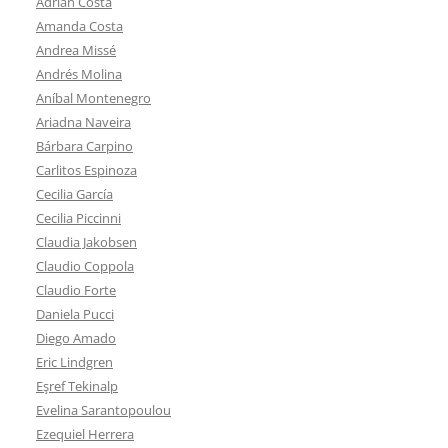
Adrián Costa
Amanda Costa
Andrea Missé
Andrés Molina
Aníbal Montenegro
Ariadna Naveira
Bárbara Carpino
Carlitos Espinoza
Cecilia García
Cecilia Piccinni
Claudia Jakobsen
Claudio Coppola
Claudio Forte
Daniela Pucci
Diego Amado
Eric Lindgren
Eşref Tekinalp
Evelina Sarantopoulou
Ezequiel Herrera