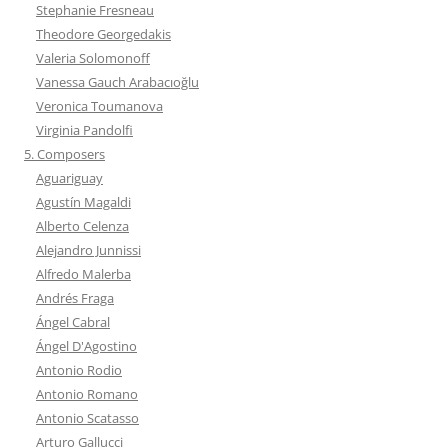
Stephanie Fresneau
Theodore Georgedakis
Valeria Solomonoff
Vanessa Gauch Arabacıoğlu
Veronica Toumanova
Virginia Pandolfi
5. Composers
Aguariguay
Agustín Magaldi
Alberto Celenza
Alejandro Junnissi
Alfredo Malerba
Andrés Fraga
Ángel Cabral
Ángel D'Agostino
Antonio Rodio
Antonio Romano
Antonio Scatasso
Arturo Gallucci