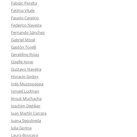
Fabián Peralta
Fatima Vitale
Fausto Carpino
Federico Naveira
Fernando Sánchez
Gabriel Missé
Gastón Torelli
Geraldine Rojas
Giselle Anne
Gustavo Naveira
Horacio Godoy
Inés Muzzopappa
Ismael Ludman
Jinsuk Muchacha
Joachim Dietiker
Juan Martín Carrara
Juana Sepulveda
Julia Gorina
Laura Boucaya