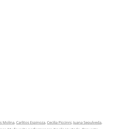
RECORDS)
SERIE JAZZ
EL ARTE DEL BANDONEÓN
SERIE ORQUESTAS
EL BANDONEÓN
SERIE ORQUESTAS OLVIDADAS
EL REY DEL COMPÁS
SERIE PARA BAILE
EL TANGO: PASIÓN Y EMOCIÓN
SERIE TEMÁTICA
ESTE ES EL TANGO PORTEÑO
FM TANGO
FROM ARGENTINA TO THE WORLD
GRAN HISTORIA DEL TANGO
ARGENTINO
HARLEQUIN
s Molina
,
Carlitos Espinoza
,
Cecilia Piccinni
,
Juana Sepulveda
,