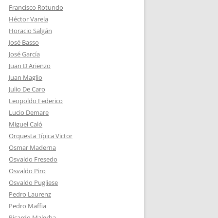
Francisco Rotundo
Héctor Varela
Horacio Salgán
José Basso
José García
Juan D'Arienzo
Juan Maglio
Julio De Caro
Leopoldo Federico
Lucio Demare
Miguel Caló
Orquesta Típica Victor
Osmar Maderna
Osvaldo Fresedo
Osvaldo Piro
Osvaldo Pugliese
Pedro Laurenz
Pedro Maffia
Ricardo Malerba