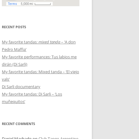
RECENT POSTS
My favorite tandas:
mixed tanda
– ‘A don
Pedro Maffia’
My favorite performances: Tus labios me
dirán (Di Sarli)
My favorite tandas: Mixed tanda – ‘El viejo
vals’
Di Sarli documentary
My favorite tandas: Di Sarli – ‘Los
muñequitos’
RECENT COMMENTS
Daniel Machado
on
Club Tango Argentino