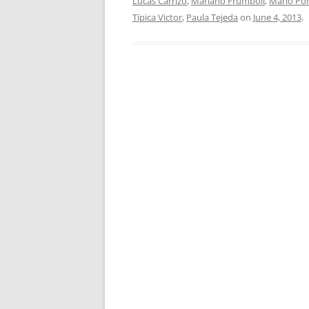
Lucas Carrizo
,
Mariano Frumboli
,
Mario Po
Típica Victor
,
Paula Tejeda
on
June 4, 2013
.