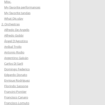
Misc.
My favorite performances
My favorite tandas
What DJs play
2. Orchestras
Alfredo De Angelis
Alfredo Gobbi
Ángel D'Agostino
Aníbal Troilo
Antonio Rodio
Argentino Galván
Carlos Di Sarli
Domingo Federico
Edgardo Donato
Enrique Rodríguez
Florindo Sassone
Francini-Pontier
Francisco Canaro
Francisco Lomuto