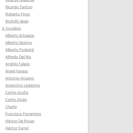
Ricardo Tanturi
Roberto Firpo
Rodolfo Biagi
3. Vocalists
Alberto Echagüe
Alberto Marino
Alberto Podestá
Alfredo Del Río
Andrés Falgás
Ángel Vargas
Antonio Anzano
Argentino Ledesma
Carlos Acuña
Carlos Viván
Charlo
Francisco Fiorentino
Héctor De Rosas
Héctor Farrel