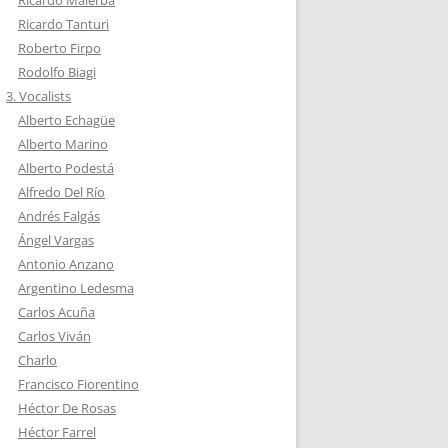
Ricardo Tanturi
Roberto Firpo
Rodolfo Biagi
3. Vocalists
Alberto Echagüe
Alberto Marino
Alberto Podestá
Alfredo Del Río
Andrés Falgás
Ángel Vargas
Antonio Anzano
Argentino Ledesma
Carlos Acuña
Carlos Viván
Charlo
Francisco Fiorentino
Héctor De Rosas
Héctor Farrel