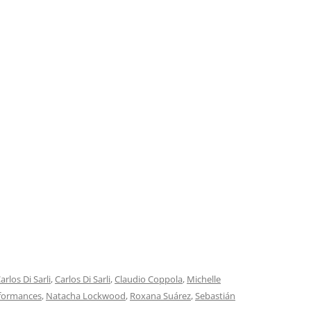
RECORDS)
SERIE JAZZ
EL ARTE DEL BANDONEÓN
SERIE ORQUESTAS
EL BANDONEÓN
SERIE ORQUESTAS OLVIDADAS
EL REY DEL COMPÁS
SERIE PARA BAILE
EL TANGO: PASIÓN Y EMOCIÓN
SERIE TEMÁTICA
ESTE ES EL TANGO PORTEÑO
FM TANGO
FROM ARGENTINA TO THE WORLD
GRAN HISTORIA DEL TANGO
ARGENTINO
arlos Di Sarli
,
Carlos Di Sarli
,
Claudio Coppola
,
Michelle
HARLEQUIN
rformances
,
Natacha Lockwood
,
Roxana Suárez
,
Sebastián