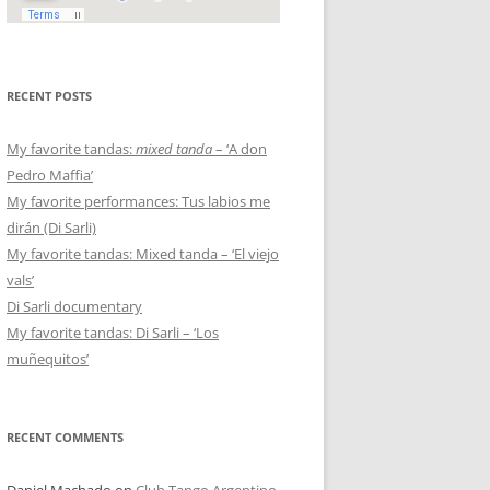
RECENT POSTS
My favorite tandas:
mixed tanda
– ‘A don
Pedro Maffia’
My favorite performances: Tus labios me
dirán (Di Sarli)
My favorite tandas: Mixed tanda – ‘El viejo
vals’
Di Sarli documentary
My favorite tandas: Di Sarli – ‘Los
muñequitos’
RECENT COMMENTS
Daniel Machado
on
Club Tango Argentino