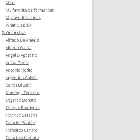
Misc.
My favorite performances
My favorite tandas
What DJs play
2. Orchestras
Alfredo De Angelis
Alfredo Gobbi
Ángel D'Agostino
Aníbal Troilo
Antonio Rodio
Argentino Galván
Carlos Di Sarli
Domingo Federico
Edgardo Donato
Enrique Rodríguez
Florindo Sassone
Francini-Pontier
Francisco Canaro
Francisco Lomuto