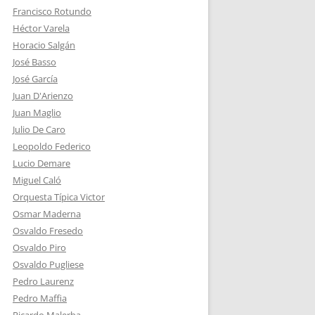
Francisco Rotundo
Héctor Varela
Horacio Salgán
José Basso
José García
Juan D'Arienzo
Juan Maglio
Julio De Caro
Leopoldo Federico
Lucio Demare
Miguel Caló
Orquesta Típica Victor
Osmar Maderna
Osvaldo Fresedo
Osvaldo Piro
Osvaldo Pugliese
Pedro Laurenz
Pedro Maffia
Ricardo Malerba