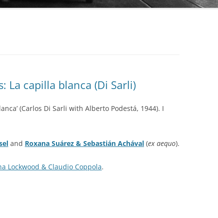
AUDIO PARK
BAILANDO TANGO
BEST ARGENTINE TANGO 100
BLUE MOON
 La capilla blanca (Di Sarli)
BUENOS AIRES TANGO CLUB
COLECCIÓN REVISTA
lanca’ (Carlos Di Sarli with Alberto Podestá, 1944). I
CLUB DE TANGO
OBRAS COMPLETAS DE OSVALDO
PUGLIESE
CLUB TANGO ARGENTINO (CTA)
sel
and
Roxana Suárez & Sebastián Achával
(
ex aequo
).
SERIE AUTORES
COLECCIÓN 78 RPM
ha Lockwood & Claudio Coppola
.
SERIE COLECCIONISTAS
DIEGON
SERIE COMPOSITORES
DISCO LATINA
SERIE DE DISTRIBUCIÓN PROPIA
EDICIONES PROPIAS (EURO