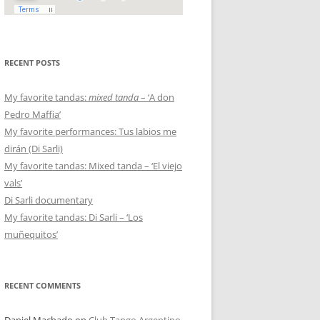
RECENT POSTS
My favorite tandas:
mixed tanda
– ‘A don
Pedro Maffia’
My favorite performances: Tus labios me
dirán (Di Sarli)
My favorite tandas: Mixed tanda – ‘El viejo
vals’
Di Sarli documentary
My favorite tandas: Di Sarli – ‘Los
muñequitos’
RECENT COMMENTS
Daniel Machado
on
Club Tango Argentino