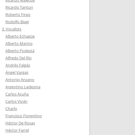
Ricardo Tanturi
Roberto Firpo
Rodolfo Biagi
3. Vocalists
Alberto Echagüe
Alberto Marino
Alberto Podestá
Alfredo Del Río
Andrés Falgás
Ángel Vargas
Antonio Anzano
Argentino Ledesma
Carlos Acuña
Carlos Viván
Charlo
Francisco Fiorentino
Héctor De Rosas
Héctor Farrel