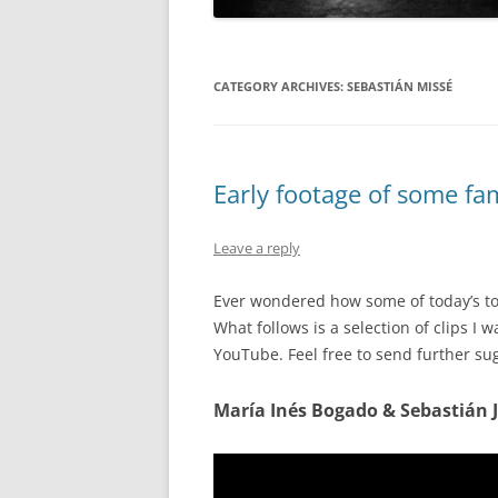
CATEGORY ARCHIVES:
SEBASTIÁN MISSÉ
Early footage of some f
Leave a reply
Ever wondered how some of today’s t
What follows is a selection of clips I
YouTube. Feel free to send further su
María Inés Bogado & Sebastián J