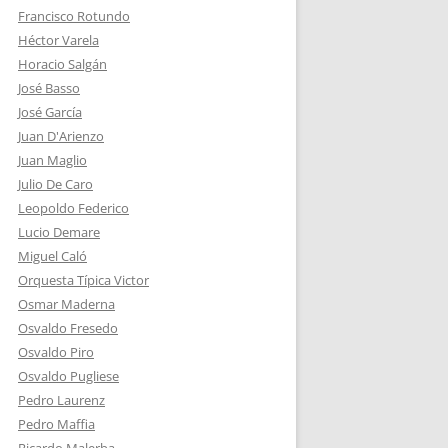
Francisco Rotundo
Héctor Varela
Horacio Salgán
José Basso
José García
Juan D'Arienzo
Juan Maglio
Julio De Caro
Leopoldo Federico
Lucio Demare
Miguel Caló
Orquesta Típica Victor
Osmar Maderna
Osvaldo Fresedo
Osvaldo Piro
Osvaldo Pugliese
Pedro Laurenz
Pedro Maffia
Ricardo Malerba