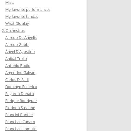
Misc.
My favorite performances
My favorite tandas
What DJs play
2. Orchestras
Alfredo De Angelis
Alfredo Gobbi
Ángel D'Agostino
Aníbal Troilo
Antonio Rodio
Argentino Galván
Carlos Di Sarli
Domingo Federico
Edgardo Donato
Enrique Rodríguez
Florindo Sassone
Francini-Pontier
Francisco Canaro
Francisco Lomuto