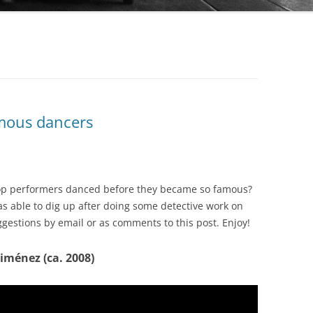
AUDIO PARK
BAILANDO TANGO
BEST ARGENTINE TANGO 100
BLUE MOON
amous dancers
BUENOS AIRES TANGO CLUB
COLECCIÓN REVISTA
CLUB DE TANGO
OBRAS COMPLETAS DE OSVALDO
PUGLIESE
op performers danced before they became so famous?
CLUB TANGO ARGENTINO (CTA)
 was able to dig up after doing some detective work on
SERIE AUTORES
ggestions by email or as comments to this post. Enjoy!
COLECCIÓN 78 RPM
SERIE COLECCIONISTAS
DIEGON
iménez (ca. 2008)
SERIE COMPOSITORES
DISCO LATINA
SERIE DE DISTRIBUCIÓN PROPIA
EDICIONES PROPIAS (EURO