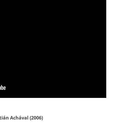
INOLVIDABLES RCA
LA ANTOLOGÍA DEL TANGO
ARGENTINO
LA FIESTA DEL 40
LANTOWER
LAS 1001 NOCHES DEL TANGO
LOS CLÁSICOS ARGENTINOS
LOS CLÁSICOS ARGENTINOS:
GRANDES POETAS DEL TANGO
MAGENTA
MASTERS OF TANGO
tián Achával (2006)
MELOPEA