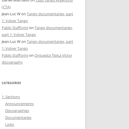
Daniel Machado
on
Club Tango Argentino
(CTA)
Jean-Luc W
on
Tango documentaries, part
1: Volver Tango
Pablo Stafforini
on
Tango documentaries,
part 1: Volver Tango
Jean-Luc W
on
Tango documentaries, part
1: Volver Tango
Pablo Stafforini
on
Orquesta Típica Victor
discography
CATEGORIES
1. Sections
Announcements
Discographies
Documentaries
Links