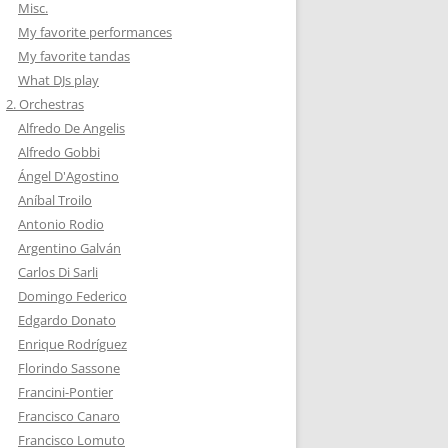
Misc.
My favorite performances
My favorite tandas
What DJs play
2. Orchestras
Alfredo De Angelis
Alfredo Gobbi
Ángel D'Agostino
Aníbal Troilo
Antonio Rodio
Argentino Galván
Carlos Di Sarli
Domingo Federico
Edgardo Donato
Enrique Rodríguez
Florindo Sassone
Francini-Pontier
Francisco Canaro
Francisco Lomuto