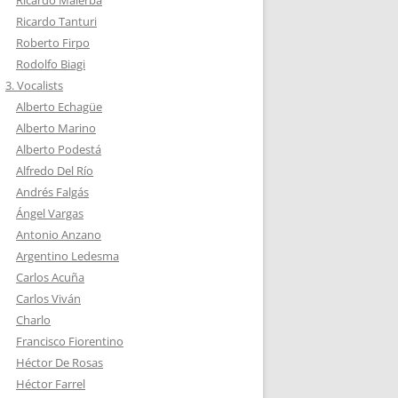
Ricardo Malerba
Ricardo Tanturi
Roberto Firpo
Rodolfo Biagi
3. Vocalists
Alberto Echagüe
Alberto Marino
Alberto Podestá
Alfredo Del Río
Andrés Falgás
Ángel Vargas
Antonio Anzano
Argentino Ledesma
Carlos Acuña
Carlos Viván
Charlo
Francisco Fiorentino
Héctor De Rosas
Héctor Farrel