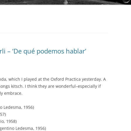
AUDIO PARK
BAILANDO TANGO
BEST ARGENTINE TANGO 100
BLUE MOON
rli – ‘De qué podemos hablar’
BUENOS AIRES TANGO CLUB
COLECCIÓN REVISTA
CLUB DE TANGO
OBRAS COMPLETAS DE OSVALDO
PUGLIESE
da, which I played at the Oxford Practica yesterday. A
CLUB TANGO ARGENTINO (CTA)
ongs kitsch. I think they are wonderful–especially if
SERIE AUTORES
ly embrace.
COLECCIÓN 78 RPM
SERIE COLECCIONISTAS
DIEGON
no Ledesma, 1956)
SERIE COMPOSITORES
957)
DISCO LATINA
io, 1958)
SERIE DE DISTRIBUCIÓN PROPIA
gentino Ledesma, 1956)
EDICIONES PROPIAS (EURO