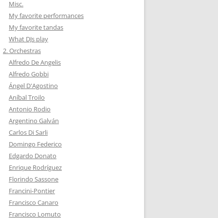
Misc.
My favorite performances
My favorite tandas
What DJs play
2. Orchestras
Alfredo De Angelis
Alfredo Gobbi
Ángel D'Agostino
Aníbal Troilo
Antonio Rodio
Argentino Galván
Carlos Di Sarli
Domingo Federico
Edgardo Donato
Enrique Rodríguez
Florindo Sassone
Francini-Pontier
Francisco Canaro
Francisco Lomuto