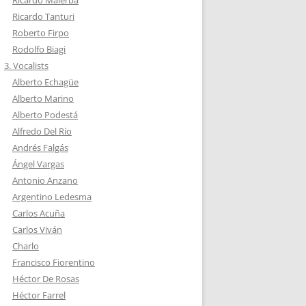
Ricardo Malerba
Ricardo Tanturi
Roberto Firpo
Rodolfo Biagi
3. Vocalists
Alberto Echagüe
Alberto Marino
Alberto Podestá
Alfredo Del Río
Andrés Falgás
Ángel Vargas
Antonio Anzano
Argentino Ledesma
Carlos Acuña
Carlos Viván
Charlo
Francisco Fiorentino
Héctor De Rosas
Héctor Farrel