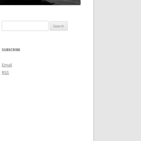
Search
for:
SUBSCRIBE
Email
RSS