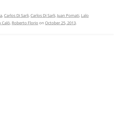
INOLVIDABLES RCA
LA ANTOLOGÍA DEL TANGO
ma
,
Carlos Di Sarli
,
Carlos Di Sarli
,
Juan Pomati
,
Lalo
ARGENTINO
 Caló
,
Roberto Florio
on
October 25, 2013
.
LA FIESTA DEL 40
LANTOWER
LAS 1001 NOCHES DEL TANGO
LOS CLÁSICOS ARGENTINOS
LOS CLÁSICOS ARGENTINOS:
GRANDES POETAS DEL TANGO
MAGENTA
MASTERS OF TANGO
MELOPEA