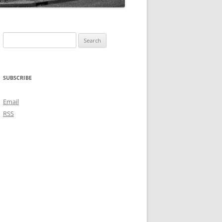
Search
for:
SUBSCRIBE
Email
RSS