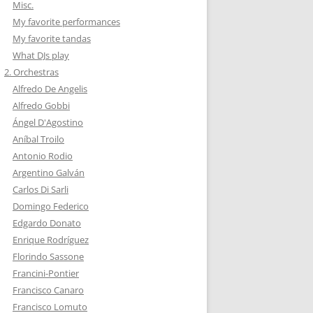
Misc.
My favorite performances
My favorite tandas
What DJs play
2. Orchestras
Alfredo De Angelis
Alfredo Gobbi
Ángel D'Agostino
Aníbal Troilo
Antonio Rodio
Argentino Galván
Carlos Di Sarli
Domingo Federico
Edgardo Donato
Enrique Rodríguez
Florindo Sassone
Francini-Pontier
Francisco Canaro
Francisco Lomuto