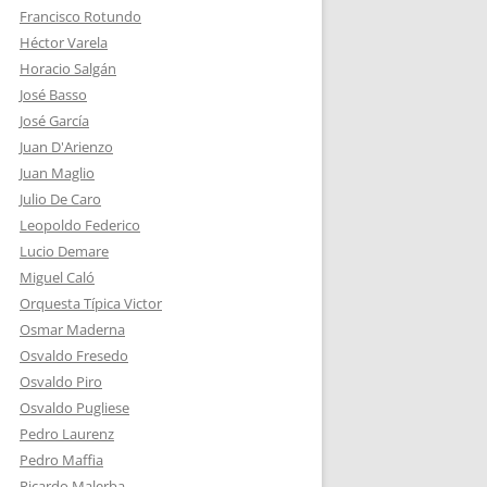
Francisco Rotundo
Héctor Varela
Horacio Salgán
José Basso
José García
Juan D'Arienzo
Juan Maglio
Julio De Caro
Leopoldo Federico
Lucio Demare
Miguel Caló
Orquesta Típica Victor
Osmar Maderna
Osvaldo Fresedo
Osvaldo Piro
Osvaldo Pugliese
Pedro Laurenz
Pedro Maffia
Ricardo Malerba