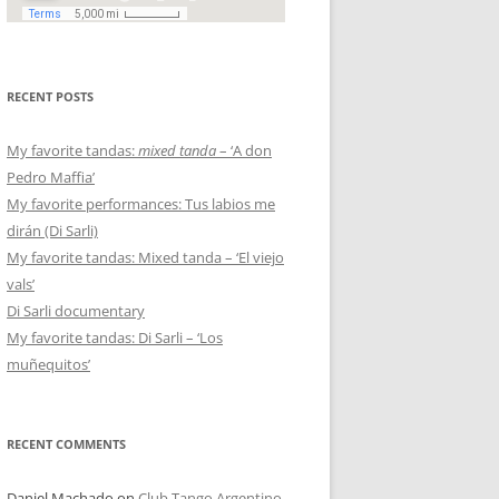
RECENT POSTS
My favorite tandas:
mixed tanda
– ‘A don
Pedro Maffia’
My favorite performances: Tus labios me
dirán (Di Sarli)
My favorite tandas: Mixed tanda – ‘El viejo
vals’
Di Sarli documentary
My favorite tandas: Di Sarli – ‘Los
muñequitos’
RECENT COMMENTS
Daniel Machado
on
Club Tango Argentino