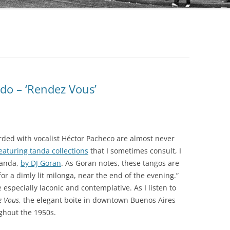
AUDIO PARK
BAILANDO TANGO
BEST ARGENTINE TANGO 100
BLUE MOON
edo – ‘Rendez Vous’
BUENOS AIRES TANGO CLUB
COLECCIÓN REVISTA
CLUB DE TANGO
OBRAS COMPLETAS DE OSVALDO
PUGLIESE
rded with vocalist Héctor Pacheco are almost never
CLUB TANGO ARGENTINO (CTA)
featuring tanda collections
that I sometimes consult, I
SERIE AUTORES
tanda,
by DJ Goran
. As Goran notes, these tangos are
COLECCIÓN 78 RPM
or a dimly lit milonga, near the end of the evening.”
SERIE COLECCIONISTAS
DIEGON
e especially laconic and contemplative. As I listen to
SERIE COMPOSITORES
z Vous
, the elegant boite in downtown Buenos Aires
DISCO LATINA
ghout the 1950s.
SERIE DE DISTRIBUCIÓN PROPIA
EDICIONES PROPIAS (EURO