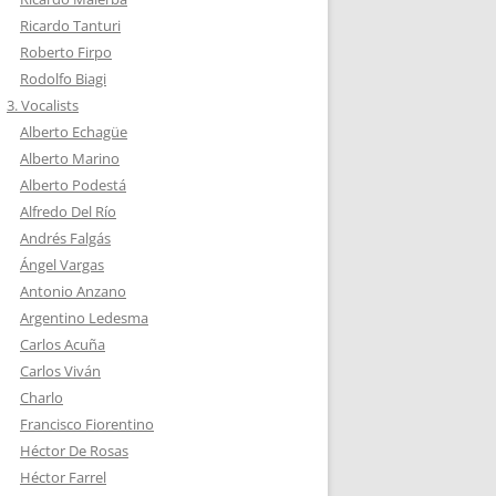
Ricardo Tanturi
Roberto Firpo
Rodolfo Biagi
3. Vocalists
Alberto Echagüe
Alberto Marino
Alberto Podestá
Alfredo Del Río
Andrés Falgás
Ángel Vargas
Antonio Anzano
Argentino Ledesma
Carlos Acuña
Carlos Viván
Charlo
Francisco Fiorentino
Héctor De Rosas
Héctor Farrel