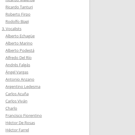
Ricardo Tanturi
Roberto Firpo
Rodolfo Biagi
3. Vocalists
Alberto Echagüe
Alberto Marino
Alberto Podestá
Alfredo Del Río
Andrés Falgás
Ángel Vargas
Antonio Anzano
Argentino Ledesma
Carlos Acuña
Carlos Viván
Charlo
Francisco Fiorentino
Héctor De Rosas
Héctor Farrel