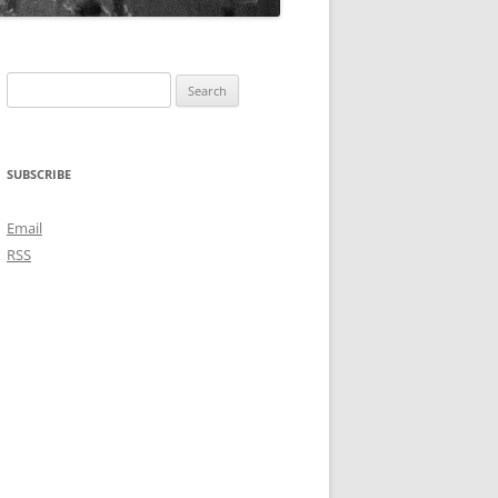
Search
for:
SUBSCRIBE
Email
RSS