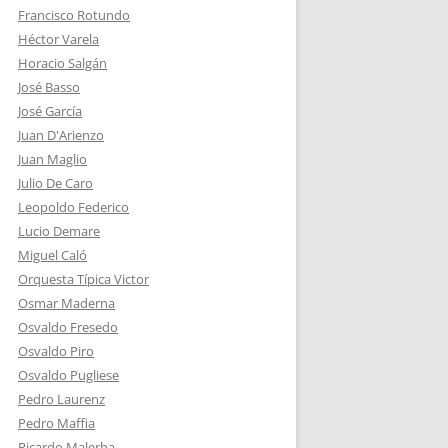
Francisco Rotundo
Héctor Varela
Horacio Salgán
José Basso
José García
Juan D'Arienzo
Juan Maglio
Julio De Caro
Leopoldo Federico
Lucio Demare
Miguel Caló
Orquesta Típica Victor
Osmar Maderna
Osvaldo Fresedo
Osvaldo Piro
Osvaldo Pugliese
Pedro Laurenz
Pedro Maffia
Ricardo Malerba