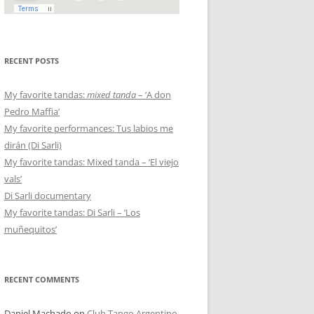
RECENT POSTS
My favorite tandas:
mixed tanda
– ‘A don
Pedro Maffia’
My favorite performances: Tus labios me
dirán (Di Sarli)
My favorite tandas: Mixed tanda – ‘El viejo
vals’
Di Sarli documentary
My favorite tandas: Di Sarli – ‘Los
muñequitos’
RECENT COMMENTS
Daniel Machado
on
Club Tango Argentino