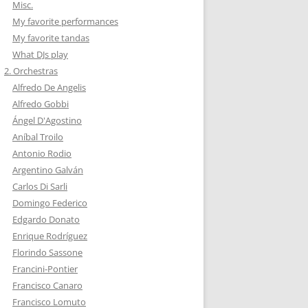
Misc.
My favorite performances
My favorite tandas
What DJs play
2. Orchestras
Alfredo De Angelis
Alfredo Gobbi
Ángel D'Agostino
Aníbal Troilo
Antonio Rodio
Argentino Galván
Carlos Di Sarli
Domingo Federico
Edgardo Donato
Enrique Rodríguez
Florindo Sassone
Francini-Pontier
Francisco Canaro
Francisco Lomuto