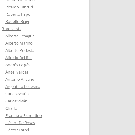
Ricardo Tanturi
Roberto Firpo
Rodolfo Biagi
3. Vocalists
Alberto Echagüe
Alberto Marino
Alberto Podestá
Alfredo Del Río
Andrés Falgás
Ángel Vargas
Antonio Anzano
Argentino Ledesma
Carlos Acuña
Carlos Viván
Charlo
Francisco Fiorentino
Héctor De Rosas
Héctor Farrel