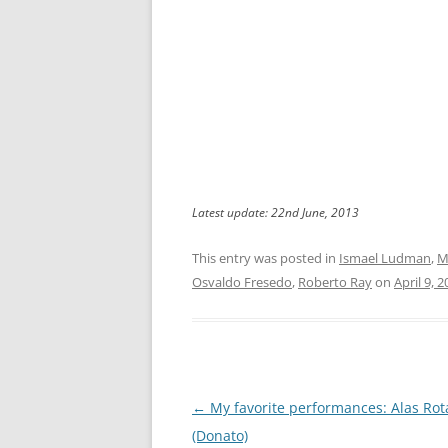
Latest update: 22nd June, 2013
This entry was posted in
Ismael Ludman
,
M
Osvaldo Fresedo
,
Roberto Ray
on
April 9, 
Post
←
My favorite performances: Alas Rot
navigation
(Donato)