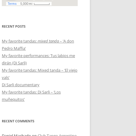
RECENT POSTS
My favorite tandas:
mixed tanda
– ‘A don
Pedro Maffia’
My favorite performances: Tus labios me
dirán (Di Sarli)
My favorite tandas: Mixed tanda – ‘El viejo
vals’
Di Sarli documentary
My favorite tandas: Di Sarli – ‘Los
muñequitos’
RECENT COMMENTS
Daniel Machado
on
Club Tango Argentino