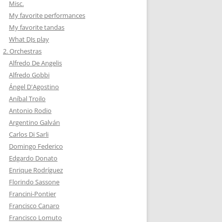
Misc.
My favorite performances
My favorite tandas
What DJs play
2. Orchestras
Alfredo De Angelis
Alfredo Gobbi
Ángel D'Agostino
Aníbal Troilo
Antonio Rodio
Argentino Galván
Carlos Di Sarli
Domingo Federico
Edgardo Donato
Enrique Rodríguez
Florindo Sassone
Francini-Pontier
Francisco Canaro
Francisco Lomuto