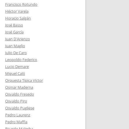
Francisco Rotundo
Héctor Varela
Horacio Salgán
José Basso
José García
Juan D'Arienzo
Juan Maglio
Julio De Caro
Leopoldo Federico
Lucio Demare
Miguel Caló
Orquesta Típica Victor
Osmar Maderna
Osvaldo Fresedo
Osvaldo Piro
Osvaldo Pugliese
Pedro Laurenz
Pedro Maffia
Ricardo Malerba